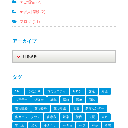
★ご報告 (2)
★求人情報 (2)
ブログ (11)
アーカイブ
タグ
SNS
つながり
コミュニティ
サロン
交流
介護
八王子市
勉強会
募集
医師
医療
団地
在宅医療
在宅療養
在宅看護
地域
多摩センター
多摩ニュータウン
多摩市
娯楽
就職
支援
東京
楽しみ
求人
生きがい
生き方
生活
発信
看護