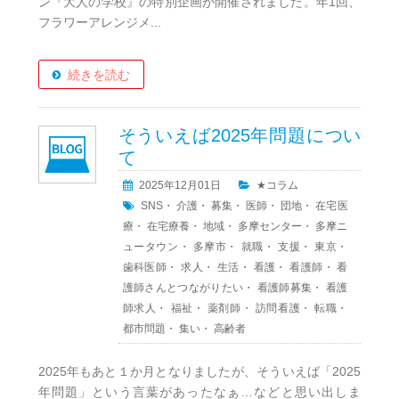
ン『大人の学校』の特別企画が開催されました。年1回、
フラワーアレンジメ...
続きを読む
そういえば2025年問題につい
て
2025年12月01日
★コラム
SNS
・
介護
・
募集
・
医師
・
団地
・
在宅医
療
・
在宅療養
・
地域
・
多摩センター
・
多摩ニ
ュータウン
・
多摩市
・
就職
・
支援
・
東京
・
歯科医師
・
求人
・
生活
・
看護
・
看護師
・
看
護師さんとつながりたい
・
看護師募集
・
看護
師求人
・
福祉
・
薬剤師
・
訪問看護
・
転職
・
都市問題
・
集い
・
高齢者
2025年もあと１か月となりましたが、そういえば「2025
年問題」という言葉があったなぁ…などと思い出しま