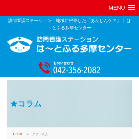
訪問看護ステーション 地域に根差した「あんしんケア」｜ は
～とふる多摩センター
★コラム
HOME
>
タグ : 求人