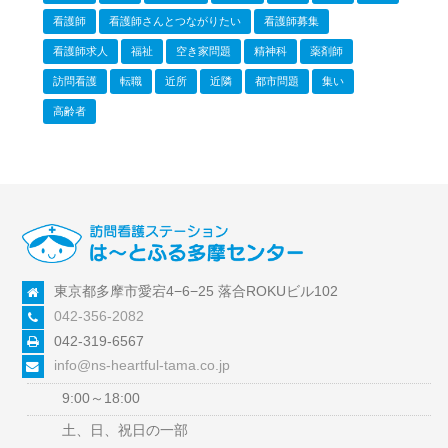
看護師
看護師さんとつながりたい
看護師募集
看護師求人
福祉
空き家問題
精神科
薬剤師
訪問看護
転職
近所
近隣
都市問題
集い
高齢者
東京都多摩市愛宕4−6−25 落合ROKUビル102
042-356-2082
042-319-6567
info@ns-heartful-tama.co.jp
9:00～18:00
土、日、祝日の一部