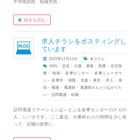
中市南西部、稲城市西...
続きを読む
求人チラシをポスティングし
ています
2025年11月12日
★コラム
SNS
・
交流
・
介護
・
募集
・
医療
・
在宅医
療
・
地域
・
多摩センター
・
多摩ニュータウ
ン
・
多摩市
・
就職
・
支援
・
東京
・
求人
・
発
信
・
看護
・
看護師
・
看護師さんとつながりた
い
・
訪問看護
・
転職
訪問看護ステーションは～とふる多摩センターのナカの
人、シバタです。 ここ最近、仕事終わりの時間を少し使
って、近隣の世帯に...