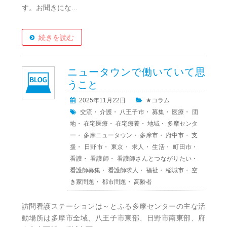
す。お聞きにな...
続きを読む
ニュータウンで働いていて思
うこと
2025年11月22日
★コラム
交流
・
介護
・
八王子市
・
募集
・
医療
・
団
地
・
在宅医療
・
在宅療養
・
地域
・
多摩センタ
ー
・
多摩ニュータウン
・
多摩市
・
府中市
・
支
援
・
日野市
・
東京
・
求人
・
生活
・
町田市
・
看護
・
看護師
・
看護師さんとつながりたい
・
看護師募集
・
看護師求人
・
福祉
・
稲城市
・
空
き家問題
・
都市問題
・
高齢者
訪問看護ステーションは～とふる多摩センターの主な活
動場所は多摩市全域、八王子市東部、日野市南東部、府