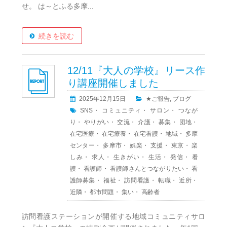
せ。 は～とふる多摩...
続きを読む
12/11『大人の学校』リース作
り講座開催しました
2025年12月15日
★ご報告
,
ブログ
SNS
・
コミュニティ
・
サロン
・
つなが
り
・
やりがい
・
交流
・
介護
・
募集
・
団地
・
在宅医療
・
在宅療養
・
在宅看護
・
地域
・
多摩
センター
・
多摩市
・
娯楽
・
支援
・
東京
・
楽
しみ
・
求人
・
生きがい
・
生活
・
発信
・
看
護
・
看護師
・
看護師さんとつながりたい
・
看
護師募集
・
福祉
・
訪問看護
・
転職
・
近所
・
近隣
・
都市問題
・
集い
・
高齢者
訪問看護ステーションが開催する地域コミュニティサロ