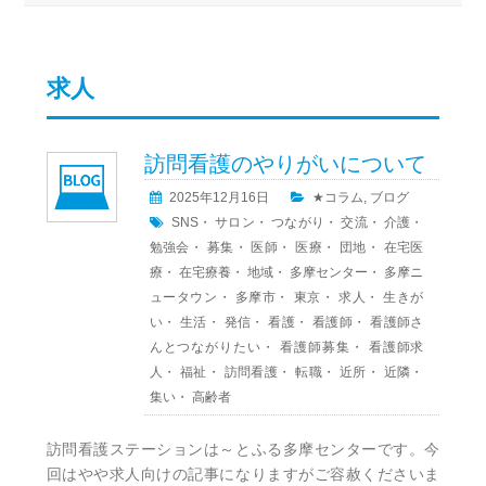
求人
訪問看護のやりがいについて
2025年12月16日
★コラム
,
ブログ
SNS
・
サロン
・
つながり
・
交流
・
介護
・
勉強会
・
募集
・
医師
・
医療
・
団地
・
在宅医
療
・
在宅療養
・
地域
・
多摩センター
・
多摩ニ
ュータウン
・
多摩市
・
東京
・
求人
・
生きが
い
・
生活
・
発信
・
看護
・
看護師
・
看護師さ
んとつながりたい
・
看護師募集
・
看護師求
人
・
福祉
・
訪問看護
・
転職
・
近所
・
近隣
・
集い
・
高齢者
訪問看護ステーションは～とふる多摩センターです。今
回はやや求人向けの記事になりますがご容赦くださいま