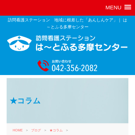
訪問看護ステーション 地域に根差した「あんしんケア」｜ は
～とふる多摩センター
★コラム
HOME
>
ブログ
>
★コラム
>