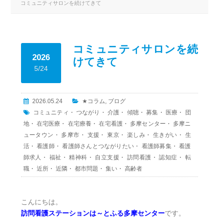
コミュニティサロンを続けてきて
コミュニティサロンを続
2026
けてきて
5/24
2026.05.24
★コラム
,
ブログ
コミュニティ
・
つながり
・
介護
・
傾聴
・
募集
・
医療
・
団
地
・
在宅医療
・
在宅療養
・
在宅看護
・
多摩センター
・
多摩ニ
ュータウン
・
多摩市
・
支援
・
東京
・
楽しみ
・
生きがい
・
生
活
・
看護師
・
看護師さんとつながりたい
・
看護師募集
・
看護
師求人
・
福祉
・
精神科
・
自立支援
・
訪問看護
・
認知症
・
転
職
・
近所
・
近隣
・
都市問題
・
集い
・
高齢者
こんにちは。
訪問看護ステーションは～とふる多摩センター
です。