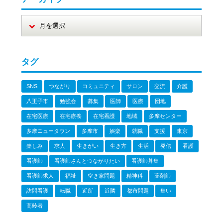
タグ
SNS
つながり
コミュニティ
サロン
交流
介護
八王子市
勉強会
募集
医師
医療
団地
在宅医療
在宅療養
在宅看護
地域
多摩センター
多摩ニュータウン
多摩市
娯楽
就職
支援
東京
楽しみ
求人
生きがい
生き方
生活
発信
看護
看護師
看護師さんとつながりたい
看護師募集
看護師求人
福祉
空き家問題
精神科
薬剤師
訪問看護
転職
近所
近隣
都市問題
集い
高齢者