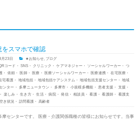
況をスマホで確認
03月23日
★お知らせ
,
ブログ
QRコード
・
SNS
・
クリニック
・
ケアマネジャー
・
ソーシャルワーカー
・
つ
護
・
依頼
・
医師
・
医療
・
医療ソーシャルワーカー
・
医療連携
・
在宅医療
・
在宅看護
・
地域包括
・
地域包括ケアシステム
・
地域包括支援センター
・
地域
センター
・
多摩ニュータウン
・
多摩市
・
小規模多機能
・
患者支援
・
支援
・
・
楽しみ
・
生き方
・
生活
・
病院
・
発信
・
相談員
・
看護
・
看護師
・
看護支
空き状況
・
訪問看護
・
高齢者
多摩センターです。 医療・介護関係職種の皆様にお知らせです。当事