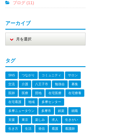
ブログ (11)
アーカイブ
タグ
SNS
つながり
コミュニティ
サロン
交流
介護
八王子市
勉強会
募集
医師
医療
団地
在宅医療
在宅療養
在宅看護
地域
多摩センター
多摩ニュータウン
多摩市
娯楽
就職
支援
東京
楽しみ
求人
生きがい
生き方
生活
発信
看護
看護師