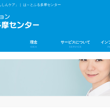
んしんケア」｜ は～とふる多摩センター
理念
サービスについて
イン
IDEA
SERVICE
I