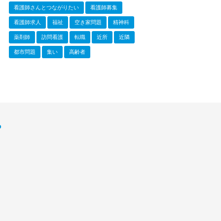
看護師さんとつながりたい
看護師募集
看護師求人
福祉
空き家問題
精神科
薬剤師
訪問看護
転職
近所
近隣
都市問題
集い
高齢者
P