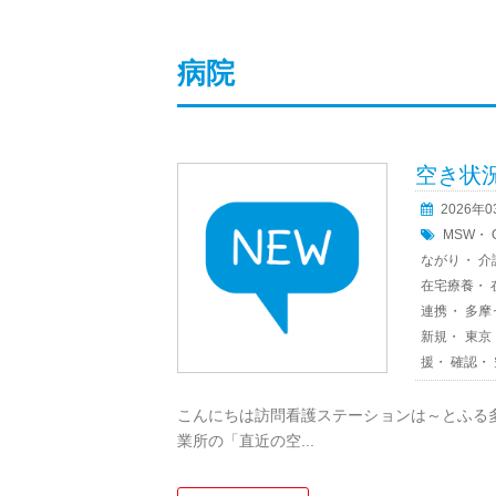
病院
空き状
2026年
MSW
・
ながり
・
介
在宅療養
・
連携
・
多摩
新規
・
東京
援
・
確認
・
こんにちは訪問看護ステーションは～とふる
業所の「直近の空...