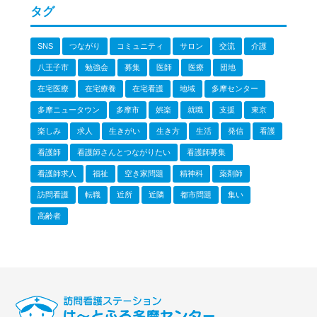
タグ
SNS
つながり
コミュニティ
サロン
交流
介護
八王子市
勉強会
募集
医師
医療
団地
在宅医療
在宅療養
在宅看護
地域
多摩センター
多摩ニュータウン
多摩市
娯楽
就職
支援
東京
楽しみ
求人
生きがい
生き方
生活
発信
看護
看護師
看護師さんとつながりたい
看護師募集
看護師求人
福祉
空き家問題
精神科
薬剤師
訪問看護
転職
近所
近隣
都市問題
集い
高齢者