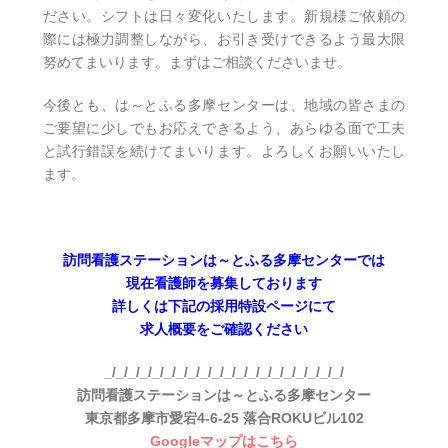
ださい。シフトは日々変化いたします。新規様ご依頼の
際には極力調整しながら、お引き受けできるよう最大限
努めてまいります。まずはご相談くださいませ。
今後とも、は～とふる多摩センターは、地域の皆さまの
ご要望に少しでもお応えできるよう、あらゆる面で工夫
と試行錯誤を続けてまいります。よろしくお願いいたし
ます。
訪問看護ステーションは～とふる多摩センターでは
現在看護師を募集しております
詳しくは下記の採用特設ページにて
求人概要をご確認ください
_/_/_/_/_/_/_/_/_/_/_/_/_/_/_/_/_/_/_/_/
訪問看護ステーションは～とふる多摩センター
東京都多摩市愛宕4-6-25 落合ROKUビル102
Googleマップはこちら