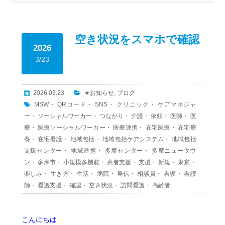
空き状況をスマホで確認
2026
3/23
2026.03.23
★お知らせ
,
ブログ
MSW
・
QRコード
・
SNS
・
クリニック
・
ケアマネジャ
ー
・
ソーシャルワーカー
・
つながり
・
介護
・
依頼
・
医師
・
医
療
・
医療ソーシャルワーカー
・
医療連携
・
在宅医療
・
在宅療
養
・
在宅看護
・
地域包括
・
地域包括ケアシステム
・
地域包括
支援センター
・
地域連携
・
多摩センター
・
多摩ニュータウ
ン
・
多摩市
・
小規模多機能
・
患者支援
・
支援
・
新規
・
東京
・
楽しみ
・
生き方
・
生活
・
病院
・
発信
・
相談員
・
看護
・
看護
師
・
看護支援
・
確認
・
空き状況
・
訪問看護
・
高齢者
こんにちは