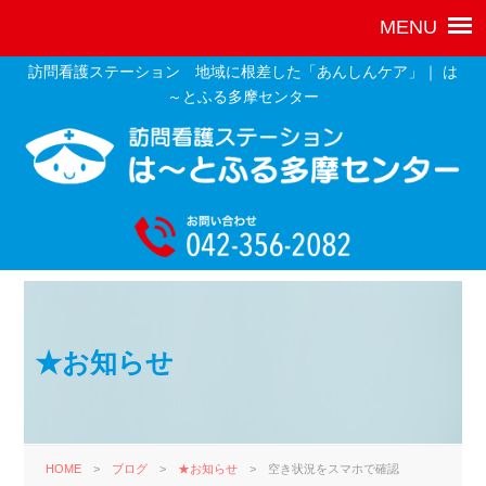
訪問看護ステーション 地域に根差した「あんしんケア」｜ は
～とふる多摩センター
★お知らせ
HOME
>
ブログ
>
★お知らせ
>
空き状況をスマホで確認