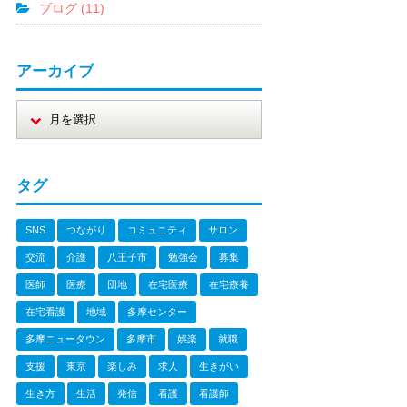
ブログ (11)
アーカイブ
タグ
SNS
つながり
コミュニティ
サロン
交流
介護
八王子市
勉強会
募集
医師
医療
団地
在宅医療
在宅療養
在宅看護
地域
多摩センター
多摩ニュータウン
多摩市
娯楽
就職
支援
東京
楽しみ
求人
生きがい
生き方
生活
発信
看護
看護師