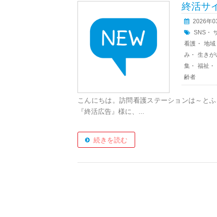
終活サ
2026年
SNS
・
看護
・
地域
み
・
生きが
集
・
福祉
・
齢者
こんにちは。訪問看護ステーションは～とふ
『終活広告』様に、...
続きを読む