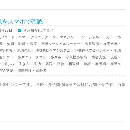
況をスマホで確認
03月23日
★お知らせ
,
ブログ
QRコード
・
SNS
・
クリニック
・
ケアマネジャー
・
ソーシャルワーカー
・
つ
護
・
依頼
・
医師
・
医療
・
医療ソーシャルワーカー
・
医療連携
・
在宅医療
・
在宅看護
・
地域包括
・
地域包括ケアシステム
・
地域包括支援センター
・
地域
センター
・
多摩ニュータウン
・
多摩市
・
小規模多機能
・
患者支援
・
支援
・
・
楽しみ
・
生き方
・
生活
・
病院
・
発信
・
相談員
・
看護
・
看護師
・
看護支
空き状況
・
訪問看護
・
高齢者
多摩センターです。 医療・介護関係職種の皆様にお知らせです。当事