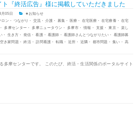
イト『終活広告』様に掲載していただきました
03月05日
★お知らせ
サロン
・
つながり
・
交流
・
介護
・
募集
・
医療
・
在宅医療
・
在宅療養
・
在宅
・
多摩センター
・
多摩ニュータウン
・
多摩市
・
情報
・
支援
・
東京
・
楽し
い
・
生き方
・
発信
・
看護
・
看護師
・
看護師さんとつながりたい
・
看護師募
空き家問題
・
終活
・
訪問看護
・
転職
・
近所
・
近隣
・
都市問題
・
集い
・
高
る多摩センターです。 このたび、終活・生活関係のポータルサイト