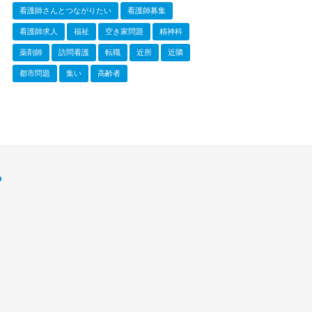
看護師さんとつながりたい
看護師募集
看護師求人
福祉
空き家問題
精神科
薬剤師
訪問看護
転職
近所
近隣
都市問題
集い
高齢者
P