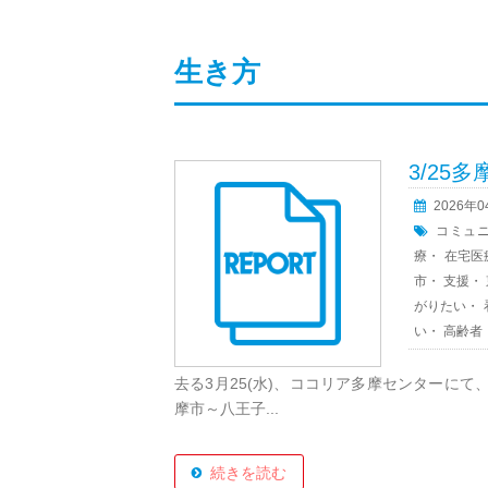
生き方
3/25
2026年
コミュ
療
・
在宅医
市
・
支援
・
がりたい
・
い
・
高齢者
去る3月25(水)、ココリア多摩センターに
摩市～八王子...
続きを読む