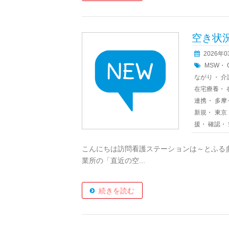
空き状
2026年
MSW
・
ながり
・
介
在宅療養
・
連携
・
多摩
新規
・
東京
援
・
確認
・
こんにちは訪問看護ステーションは～とふる
業所の「直近の空...
続きを読む