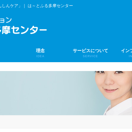
んしんケア」｜ は～とふる多摩センター
理念
サービスについて
イン
IDEA
SERVICE
I