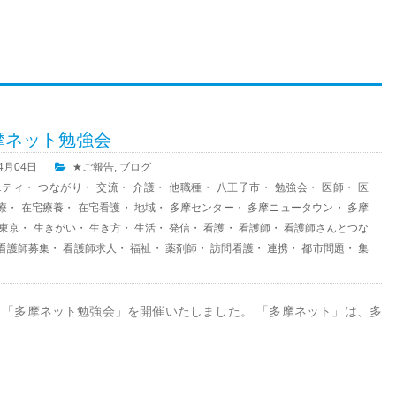
多摩ネット勉強会
04月04日
★ご報告
,
ブログ
ニティ
・
つながり
・
交流
・
介護
・
他職種
・
八王子市
・
勉強会
・
医師
・
医
療
・
在宅療養
・
在宅看護
・
地域
・
多摩センター
・
多摩ニュータウン
・
多摩
東京
・
生きがい
・
生き方
・
生活
・
発信
・
看護
・
看護師
・
看護師さんとつな
看護師募集
・
看護師求人
・
福祉
・
薬剤師
・
訪問看護
・
連携
・
都市問題
・
集
て、「多摩ネット勉強会」を開催いたしました。 「多摩ネット」は、多