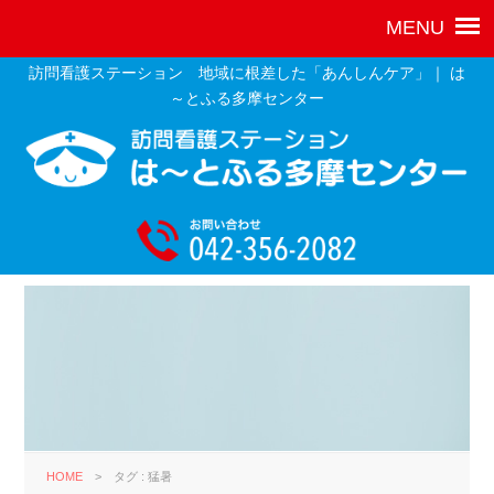
訪問看護ステーション 地域に根差した「あんしんケア」｜ は
～とふる多摩センター
HOME
>
タグ : 猛暑