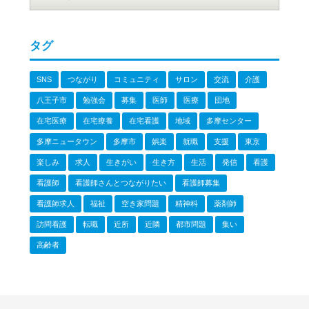
タグ
SNS
つながり
コミュニティ
サロン
交流
介護
八王子市
勉強会
募集
医師
医療
団地
在宅医療
在宅療養
在宅看護
地域
多摩センター
多摩ニュータウン
多摩市
娯楽
就職
支援
東京
楽しみ
求人
生きがい
生き方
生活
発信
看護
看護師
看護師さんとつながりたい
看護師募集
看護師求人
福祉
空き家問題
精神科
薬剤師
訪問看護
転職
近所
近隣
都市問題
集い
高齢者