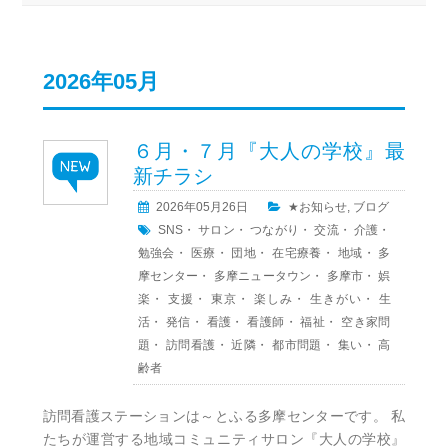
2026年05月
６月・７月『大人の学校』最
新チラシ
2026年05月26日
★お知らせ
,
ブログ
SNS
・
サロン
・
つながり
・
交流
・
介護
・
勉強会
・
医療
・
団地
・
在宅療養
・
地域
・
多
摩センター
・
多摩ニュータウン
・
多摩市
・
娯
楽
・
支援
・
東京
・
楽しみ
・
生きがい
・
生
活
・
発信
・
看護
・
看護師
・
福祉
・
空き家問
題
・
訪問看護
・
近隣
・
都市問題
・
集い
・
高
齢者
訪問看護ステーションは～とふる多摩センターです。 私
たちが運営する地域コミュニティサロン『大人の学校』