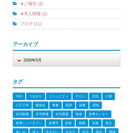
★ご報告 (2)
★求人情報 (2)
ブログ (11)
アーカイブ
タグ
SNS
つながり
コミュニティ
サロン
交流
介護
八王子市
勉強会
募集
医師
医療
団地
在宅医療
在宅療養
在宅看護
地域
多摩センター
多摩ニュータウン
多摩市
娯楽
就職
支援
東京
楽しみ
求人
生きがい
生き方
生活
発信
看護