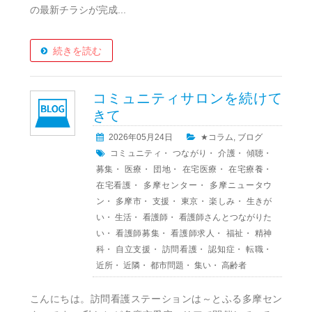
の最新チラシが完成...
続きを読む
コミュニティサロンを続けて
きて
2026年05月24日
★コラム
,
ブログ
コミュニティ
・
つながり
・
介護
・
傾聴
・
募集
・
医療
・
団地
・
在宅医療
・
在宅療養
・
在宅看護
・
多摩センター
・
多摩ニュータウ
ン
・
多摩市
・
支援
・
東京
・
楽しみ
・
生きが
い
・
生活
・
看護師
・
看護師さんとつながりた
い
・
看護師募集
・
看護師求人
・
福祉
・
精神
科
・
自立支援
・
訪問看護
・
認知症
・
転職
・
近所
・
近隣
・
都市問題
・
集い
・
高齢者
こんにちは。訪問看護ステーションは～とふる多摩セン