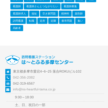
看護師
看護師さんとつながりたい
看護師募集
看護師求人
福祉
空き家問題
精神科
薬剤師
訪問看護
転職
近所
近隣
都市問題
集い
高齢者
東京都多摩市愛宕4−6−25 落合ROKUビル102
042-356-2082
042-319-6567
info@ns-heartful-tama.co.jp
9:00～18:00
土、日、祝日の一部