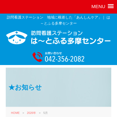
訪問看護ステーション 地域に根差した「あんしんケア」｜ は
～とふる多摩センター
★お知らせ
HOME
>
2026年
>
5月