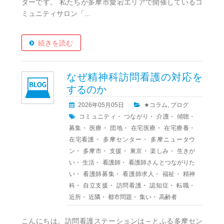
ターです。 私たちが多摩市愛宕エリアで開催しているコ
ミュニティサロン「...
続きを読む
なぜ精神科訪問看護の対応を
するのか
2026年05月05日
★コラム
,
ブログ
コミュニティ
・
つながり
・
介護
・
傾聴
・
募集
・
医療
・
団地
・
在宅医療
・
在宅療養
・
在宅看護
・
多摩センター
・
多摩ニュータウ
ン
・
多摩市
・
支援
・
東京
・
楽しみ
・
生きが
い
・
生活
・
看護師
・
看護師さんとつながりた
い
・
看護師募集
・
看護師求人
・
福祉
・
精神
科
・
自立支援
・
訪問看護
・
認知症
・
転職
・
近所
・
近隣
・
都市問題
・
集い
・
高齢者
こんにちは。訪問看護ステーションは～とふる多摩セン