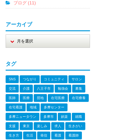
ブログ (11)
アーカイブ
タグ
SNS
つながり
コミュニティ
サロン
交流
介護
八王子市
勉強会
募集
医師
医療
団地
在宅医療
在宅療養
在宅看護
地域
多摩センター
多摩ニュータウン
多摩市
娯楽
就職
支援
東京
楽しみ
求人
生きがい
生き方
生活
発信
看護
看護師