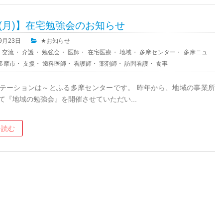
20(月)】在宅勉強会のお知らせ
09月23日
★お知らせ
・
交流
・
介護
・
勉強会
・
医師
・
在宅医療
・
地域
・
多摩センター
・
多摩ニュ
多摩市
・
支援
・
歯科医師
・
看護師
・
薬剤師
・
訪問看護
・
食事
テーションは～とふる多摩センターです。 昨年から、地域の事業所
て『地域の勉強会』を開催させていただい...
を読む