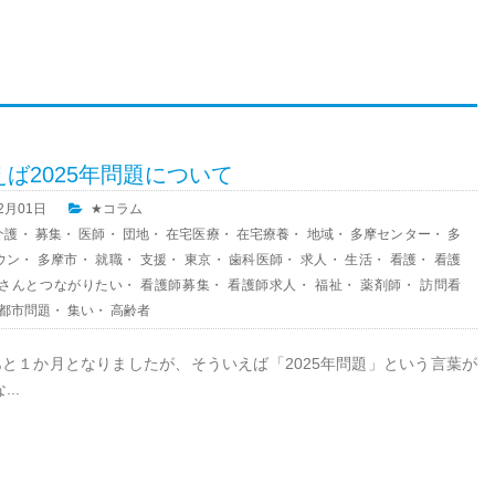
ば2025年問題について
12月01日
★コラム
介護
・
募集
・
医師
・
団地
・
在宅医療
・
在宅療養
・
地域
・
多摩センター
・
多
ウン
・
多摩市
・
就職
・
支援
・
東京
・
歯科医師
・
求人
・
生活
・
看護
・
看護
さんとつながりたい
・
看護師募集
・
看護師求人
・
福祉
・
薬剤師
・
訪問看
都市問題
・
集い
・
高齢者
もあと１か月となりましたが、そういえば「2025年問題」という言葉が
..