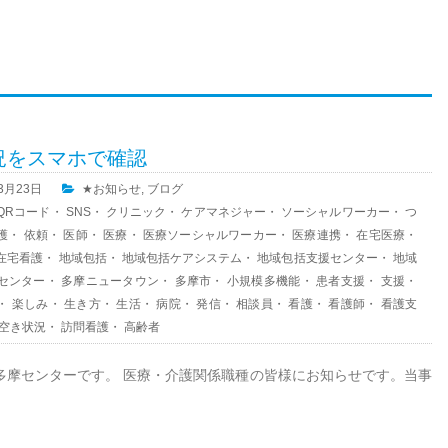
況をスマホで確認
03月23日
★お知らせ
,
ブログ
QRコード
・
SNS
・
クリニック
・
ケアマネジャー
・
ソーシャルワーカー
・
つ
護
・
依頼
・
医師
・
医療
・
医療ソーシャルワーカー
・
医療連携
・
在宅医療
・
在宅看護
・
地域包括
・
地域包括ケアシステム
・
地域包括支援センター
・
地域
センター
・
多摩ニュータウン
・
多摩市
・
小規模多機能
・
患者支援
・
支援
・
・
楽しみ
・
生き方
・
生活
・
病院
・
発信
・
相談員
・
看護
・
看護師
・
看護支
空き状況
・
訪問看護
・
高齢者
多摩センターです。 医療・介護関係職種の皆様にお知らせです。当事