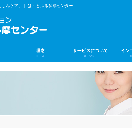
んしんケア」｜ は～とふる多摩センター
理念
サービスについて
イン
IDEA
SERVICE
I