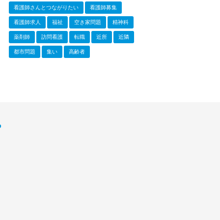
看護師さんとつながりたい
看護師募集
看護師求人
福祉
空き家問題
精神科
薬剤師
訪問看護
転職
近所
近隣
都市問題
集い
高齢者
P