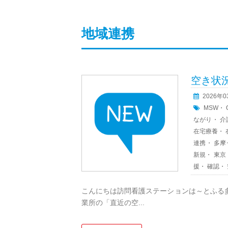
地域連携
空き状
2026年
MSW
・
ながり
・
介
在宅療養
・
連携
・
多摩
新規
・
東京
援
・
確認
・
こんにちは訪問看護ステーションは～とふる
業所の「直近の空...