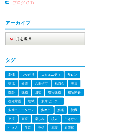
ブログ (11)
アーカイブ
タグ
SNS
つながり
コミュニティ
サロン
交流
介護
八王子市
勉強会
募集
医師
医療
団地
在宅医療
在宅療養
在宅看護
地域
多摩センター
多摩ニュータウン
多摩市
娯楽
就職
支援
東京
楽しみ
求人
生きがい
生き方
生活
発信
看護
看護師