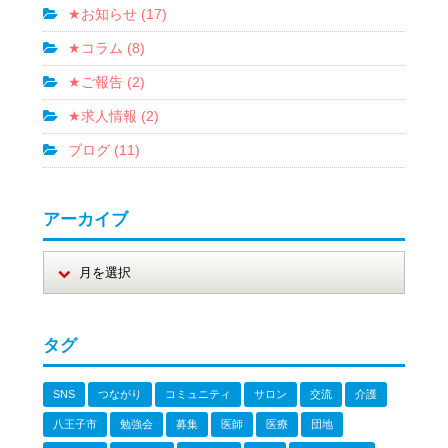
★お知らせ (17)
★コラム (8)
★ご報告 (2)
★求人情報 (2)
ブログ (11)
アーカイブ
タグ
SNS
つながり
コミュニティ
サロン
交流
介護
八王子市
勉強会
募集
医師
医療
団地