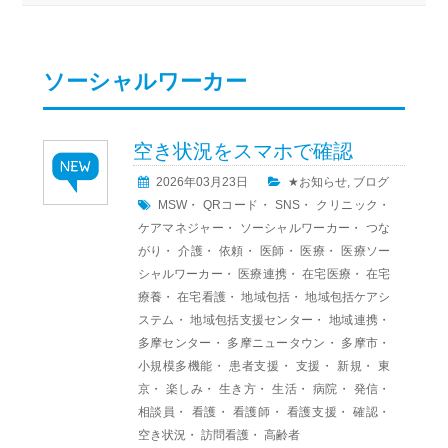
ソーシャルワーカー
空き状況をスマホで確認
2026年03月23日
★お知らせ
,
ブログ
MSW
・
QRコード
・
SNS
・
クリニック
・
ケアマネジャー
・
ソーシャルワーカー
・
つな
がり
・
介護
・
依頼
・
医師
・
医療
・
医療ソー
シャルワーカー
・
医療連携
・
在宅医療
・
在宅
療養
・
在宅看護
・
地域包括
・
地域包括ケアシ
ステム
・
地域包括支援センター
・
地域連携
・
多摩センター
・
多摩ニュータウン
・
多摩市
・
小規模多機能
・
患者支援
・
支援
・
新規
・
東
京
・
楽しみ
・
生き方
・
生活
・
病院
・
発信
・
相談員
・
看護
・
看護師
・
看護支援
・
確認
・
空き状況
・
訪問看護
・
高齢者