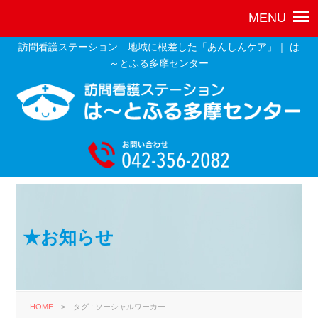
訪問看護ステーション 地域に根差した「あんしんケア」｜ は
～とふる多摩センター
★お知らせ
HOME
>
タグ : ソーシャルワーカー