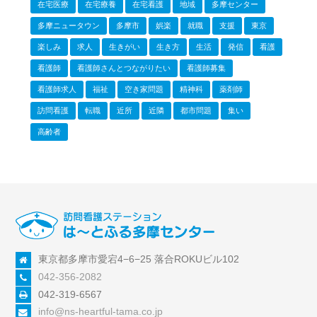
在宅医療
在宅療養
在宅看護
地域
多摩センター
多摩ニュータウン
多摩市
娯楽
就職
支援
東京
楽しみ
求人
生きがい
生き方
生活
発信
看護
看護師
看護師さんとつながりたい
看護師募集
看護師求人
福祉
空き家問題
精神科
薬剤師
訪問看護
転職
近所
近隣
都市問題
集い
高齢者
東京都多摩市愛宕4−6−25 落合ROKUビル102
042-356-2082
042-319-6567
info@ns-heartful-tama.co.jp