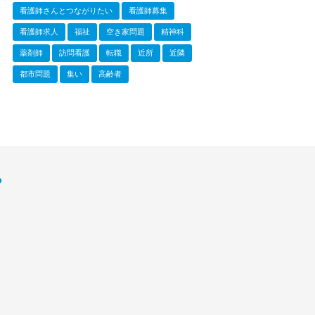
看護師さんとつながりたい
看護師募集
看護師求人
福祉
空き家問題
精神科
薬剤師
訪問看護
転職
近所
近隣
都市問題
集い
高齢者
P