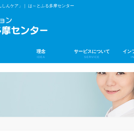
んしんケア」｜ は～とふる多摩センター
理念
サービスについて
イン
IDEA
SERVICE
I