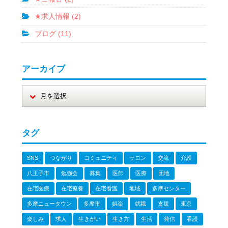
★求人情報 (2)
ブログ (11)
アーカイブ
タグ
SNS
つながり
コミュニティ
サロン
交流
介護
八王子市
勉強会
募集
医師
医療
団地
在宅医療
在宅療養
在宅看護
地域
多摩センター
多摩ニュータウン
多摩市
娯楽
就職
支援
東京
楽しみ
求人
生きがい
生き方
生活
発信
看護