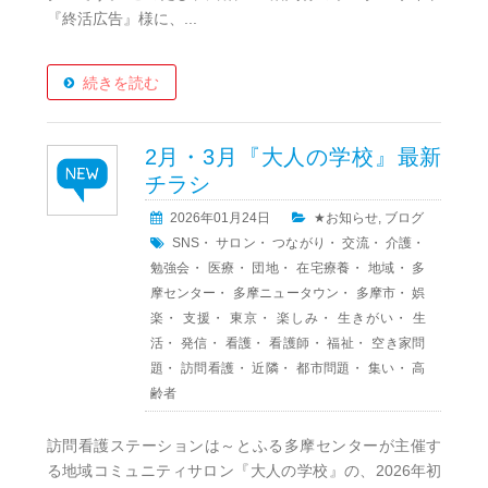
『終活広告』様に、...
続きを読む
2月・3月『大人の学校』最新
チラシ
2026年01月24日
★お知らせ
,
ブログ
SNS
・
サロン
・
つながり
・
交流
・
介護
・
勉強会
・
医療
・
団地
・
在宅療養
・
地域
・
多
摩センター
・
多摩ニュータウン
・
多摩市
・
娯
楽
・
支援
・
東京
・
楽しみ
・
生きがい
・
生
活
・
発信
・
看護
・
看護師
・
福祉
・
空き家問
題
・
訪問看護
・
近隣
・
都市問題
・
集い
・
高
齢者
訪問看護ステーションは～とふる多摩センターが主催す
る地域コミュニティサロン『大人の学校』の、2026年初