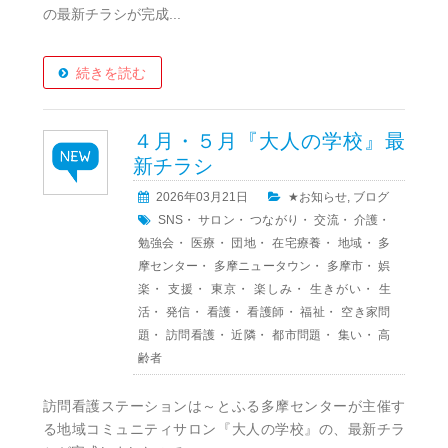
の最新チラシが完成...
続きを読む
４月・５月『大人の学校』最
新チラシ
2026年03月21日
★お知らせ
,
ブログ
SNS
・
サロン
・
つながり
・
交流
・
介護
・
勉強会
・
医療
・
団地
・
在宅療養
・
地域
・
多
摩センター
・
多摩ニュータウン
・
多摩市
・
娯
楽
・
支援
・
東京
・
楽しみ
・
生きがい
・
生
活
・
発信
・
看護
・
看護師
・
福祉
・
空き家問
題
・
訪問看護
・
近隣
・
都市問題
・
集い
・
高
齢者
訪問看護ステーションは～とふる多摩センターが主催す
る地域コミュニティサロン『大人の学校』の、最新チラ