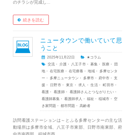
のチラシが完成し...
続きを読む
ニュータウンで働いていて思
うこと
2025年11月22日
★コラム
交流
・
介護
・
八王子市
・
募集
・
医療
・
団
地
・
在宅医療
・
在宅療養
・
地域
・
多摩センタ
ー
・
多摩ニュータウン
・
多摩市
・
府中市
・
支
援
・
日野市
・
東京
・
求人
・
生活
・
町田市
・
看護
・
看護師
・
看護師さんとつながりたい
・
看護師募集
・
看護師求人
・
福祉
・
稲城市
・
空
き家問題
・
都市問題
・
高齢者
訪問看護ステーションは～とふる多摩センターの主な活
動場所は多摩市全域、八王子市東部、日野市南東部、府
中市南西部、稲城市西...