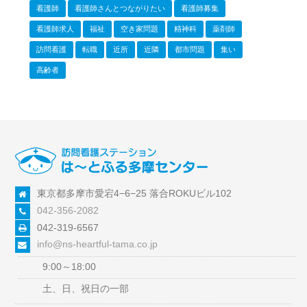
看護師
看護師さんとつながりたい
看護師募集
看護師求人
福祉
空き家問題
精神科
薬剤師
訪問看護
転職
近所
近隣
都市問題
集い
高齢者
東京都多摩市愛宕4−6−25 落合ROKUビル102
042-356-2082
042-319-6567
info@ns-heartful-tama.co.jp
9:00～18:00
土、日、祝日の一部