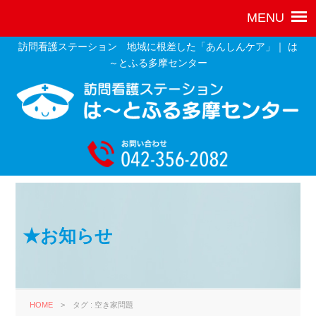
訪問看護ステーション 地域に根差した「あんしんケア」｜ は
～とふる多摩センター
★お知らせ
HOME
>
タグ : 空き家問題