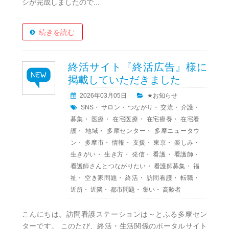
シが完成しましたので...
続きを読む
終活サイト『終活広告』様に
掲載していただきました
2026年03月05日
★お知らせ
SNS
・
サロン
・
つながり
・
交流
・
介護
・
募集
・
医療
・
在宅医療
・
在宅療養
・
在宅看
護
・
地域
・
多摩センター
・
多摩ニュータウ
ン
・
多摩市
・
情報
・
支援
・
東京
・
楽しみ
・
生きがい
・
生き方
・
発信
・
看護
・
看護師
・
看護師さんとつながりたい
・
看護師募集
・
福
祉
・
空き家問題
・
終活
・
訪問看護
・
転職
・
近所
・
近隣
・
都市問題
・
集い
・
高齢者
こんにちは。訪問看護ステーションは～とふる多摩セン
ターです。 このたび、終活・生活関係のポータルサイト