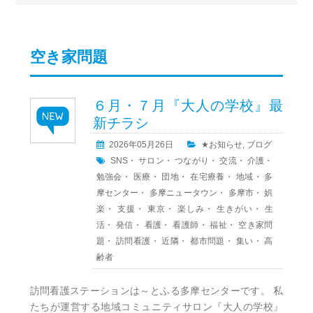
空き家問題
６月・７月『大人の学校』最
新チラシ
2026年05月26日
★お知らせ
,
ブログ
SNS
・
サロン
・
つながり
・
交流
・
介護
・
勉強会
・
医療
・
団地
・
在宅療養
・
地域
・
多
摩センター
・
多摩ニュータウン
・
多摩市
・
娯
楽
・
支援
・
東京
・
楽しみ
・
生きがい
・
生
活
・
発信
・
看護
・
看護師
・
福祉
・
空き家問
題
・
訪問看護
・
近隣
・
都市問題
・
集い
・
高
齢者
訪問看護ステーションは～とふる多摩センターです。 私
たちが運営する地域コミュニティサロン『大人の学校』