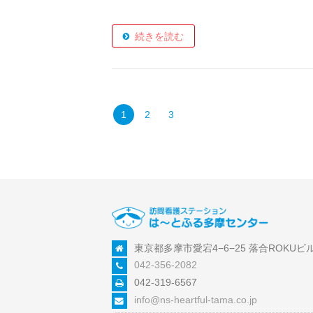
続きを読む
1
2
3
東京都多摩市愛宕4−6−25 落合ROKUビル
042-356-2082
042-319-6567
info@ns-heartful-tama.co.jp