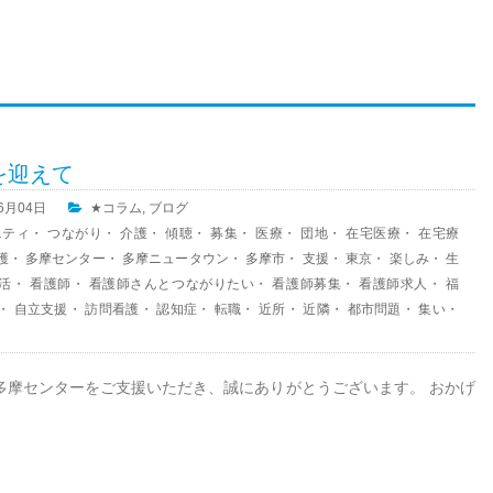
を迎えて
06月04日
★コラム
,
ブログ
ニティ
・
つながり
・
介護
・
傾聴
・
募集
・
医療
・
団地
・
在宅医療
・
在宅療
護
・
多摩センター
・
多摩ニュータウン
・
多摩市
・
支援
・
東京
・
楽しみ
・
生
活
・
看護師
・
看護師さんとつながりたい
・
看護師募集
・
看護師求人
・
福
・
自立支援
・
訪問看護
・
認知症
・
転職
・
近所
・
近隣
・
都市問題
・
集い
・
多摩センターをご支援いただき、誠にありがとうございます。 おかげ