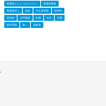
看護師さんとつながりたい
看護師募集
看護師求人
福祉
空き家問題
精神科
薬剤師
訪問看護
転職
近所
近隣
都市問題
集い
高齢者
P