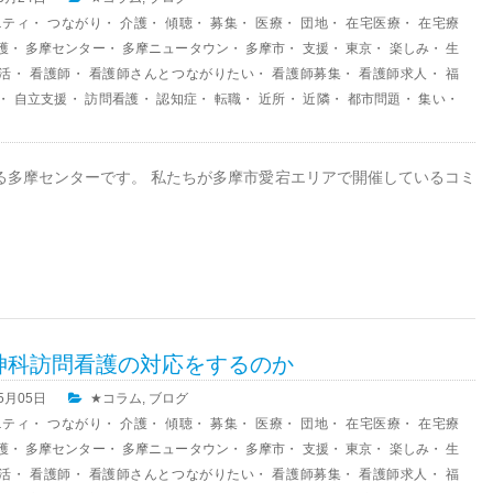
ニティ
・
つながり
・
介護
・
傾聴
・
募集
・
医療
・
団地
・
在宅医療
・
在宅療
護
・
多摩センター
・
多摩ニュータウン
・
多摩市
・
支援
・
東京
・
楽しみ
・
生
活
・
看護師
・
看護師さんとつながりたい
・
看護師募集
・
看護師求人
・
福
・
自立支援
・
訪問看護
・
認知症
・
転職
・
近所
・
近隣
・
都市問題
・
集い
・
る多摩センターです。 私たちが多摩市愛宕エリアで開催しているコミ
神科訪問看護の対応をするのか
05月05日
★コラム
,
ブログ
ニティ
・
つながり
・
介護
・
傾聴
・
募集
・
医療
・
団地
・
在宅医療
・
在宅療
護
・
多摩センター
・
多摩ニュータウン
・
多摩市
・
支援
・
東京
・
楽しみ
・
生
活
・
看護師
・
看護師さんとつながりたい
・
看護師募集
・
看護師求人
・
福