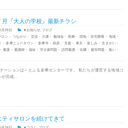
７月『大人の学校』最新チラシ
05月26日
★お知らせ
,
ブログ
サロン
・
つながり
・
交流
・
介護
・
勉強会
・
医療
・
団地
・
在宅療養
・
地域
・
ー
・
多摩ニュータウン
・
多摩市
・
娯楽
・
支援
・
東京
・
楽しみ
・
生きがい
・
・
看護
・
看護師
・
福祉
・
空き家問題
・
訪問看護
・
近隣
・
都市問題
・
集い
・
テーションは～とふる多摩センターです。 私たちが運営する地域コ
完成...
ニティサロンを続けてきて
05月24日
★コラム
,
ブログ