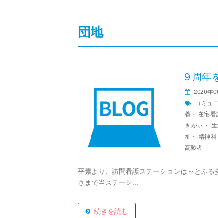
団地
９周年
2026年
コミュ
養
・
在宅看
きがい
・
生
祉
・
精神科
高齢者
平素より、訪問看護ステーションは～とふる
さまで当ステーシ...
続きを読む