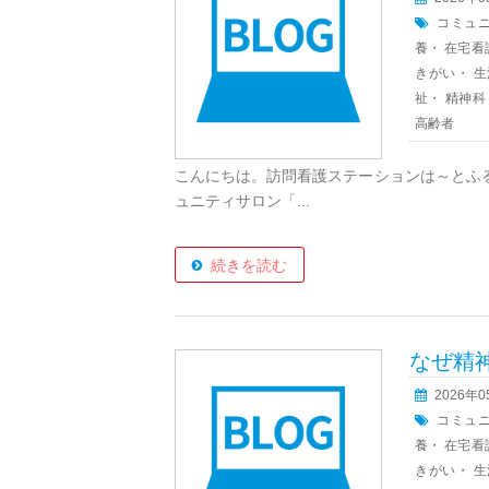
コミュ
養
・
在宅看
きがい
・
生
祉
・
精神科
高齢者
こんにちは。訪問看護ステーションは～とふ
ュニティサロン「...
続きを読む
なぜ精
2026年
コミュ
養
・
在宅看
きがい
・
生