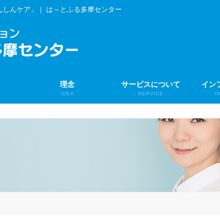
んしんケア」｜ は～とふる多摩センター
理念
サービスについて
イン
IDEA
SERVICE
I