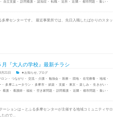
・
自立支援
・
訪問看護
・
認知症
・
転職
・
近所
・
近隣
・
都市問題
・
集い
・
る多摩センターです。 最近事業所では、先日入職したばかりのスタッ
５月『大人の学校』最新チラシ
03月21日
★お知らせ
,
ブログ
サロン
・
つながり
・
交流
・
介護
・
勉強会
・
医療
・
団地
・
在宅療養
・
地域
・
ー
・
多摩ニュータウン
・
多摩市
・
娯楽
・
支援
・
東京
・
楽しみ
・
生きがい
・
・
看護
・
看護師
・
福祉
・
空き家問題
・
訪問看護
・
近隣
・
都市問題
・
集い
・
テーションは～とふる多摩センターが主催する地域コミュニティサロ
ので...