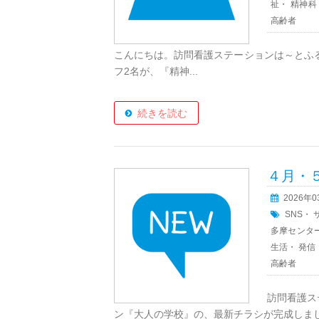
祉
・
精神科
高齢者
こんにちは。訪問看護ステーションは～とふ
フ2名が、『精神...
続きを読む
４月・
2026年
SNS
・
多摩センタ
生活
・
発信
高齢者
訪問看護ス
ン『大人の学校』の、最新チラシが完成しました