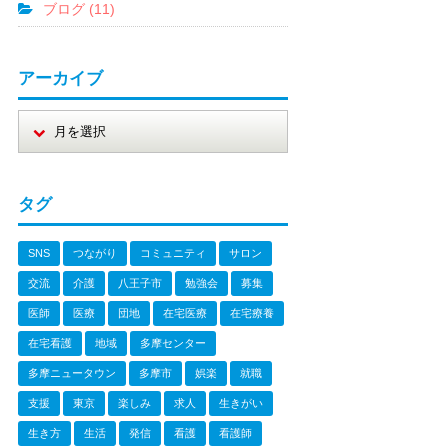
ブログ (11)
アーカイブ
タグ
SNS
つながり
コミュニティ
サロン
交流
介護
八王子市
勉強会
募集
医師
医療
団地
在宅医療
在宅療養
在宅看護
地域
多摩センター
多摩ニュータウン
多摩市
娯楽
就職
支援
東京
楽しみ
求人
生きがい
生き方
生活
発信
看護
看護師