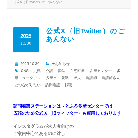
公式X（旧Twitter）のごあんない
公式X（旧Twitter）のご
2025
あんない
10/30
2025.10.30
★お知らせ
SNS
・
交流
・
介護
・
募集
・
在宅医療
・
多摩センター
・
多
摩ニュータウン
・
多摩市
・
就職
・
求人
・
看護師
・
看護師さん
とつながりたい
・
訪問看護
・
転職
訪問看護ステーションは～とふる多摩センターでは
広報のため公式Ｘ（旧ツィッター）も運用しております
インスタグラムが求人者向けの
ご案内中心であるのに対し