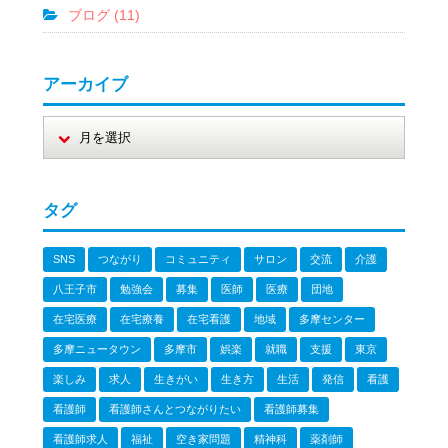
ブログ (11)
アーカイブ
タグ
SNS
つながり
コミュニティ
サロン
交流
介護
八王子市
勉強会
募集
医師
医療
団地
在宅医療
在宅療養
在宅看護
地域
多摩センター
多摩ニュータウン
多摩市
娯楽
就職
支援
東京
楽しみ
求人
生きがい
生き方
生活
発信
看護
看護師
看護師さんとつながりたい
看護師募集
看護師求人
福祉
空き家問題
精神科
薬剤師