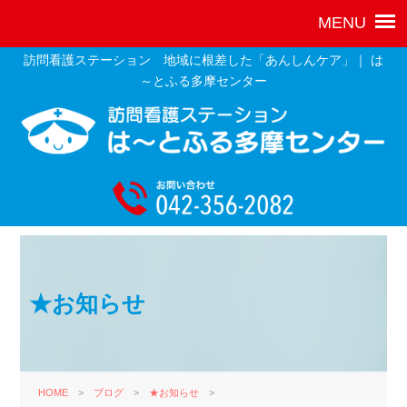
訪問看護ステーション 地域に根差した「あんしんケア」｜ は
～とふる多摩センター
★お知らせ
HOME
>
ブログ
>
★お知らせ
>