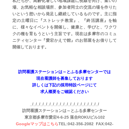
私たちが、高齢化著しい地域課題に視線を向け、集いの
場、お気軽な相談場所、参加者同士の交流の場を作りた
いという想いから発足し継続しているものです。主に指
定の土曜日に『ストレッチ教室』、『終活講座』を軸
に、様々なイベントを開催し、健康と、学びと、ワクワ
クの種を育もうという主旨です。現在は多摩市のコミュ
ニティセンター『愛宕かえで館』のお部屋をお借りして
開催しております。
訪問看護ステーションは～とふる多摩センターでは
現在看護師を募集しております
詳しくは下記の採用特設ページにて
求人概要をご確認ください
_/_/_/_/_/_/_/_/_/_/_/_/_/_/_/_/_/_/_/_/
訪問看護ステーションは～とふる多摩センター
東京都多摩市愛宕4-6-25 落合ROKUビル102
Googleマップはこちら
TEL:042-356-2082 FAX:042-