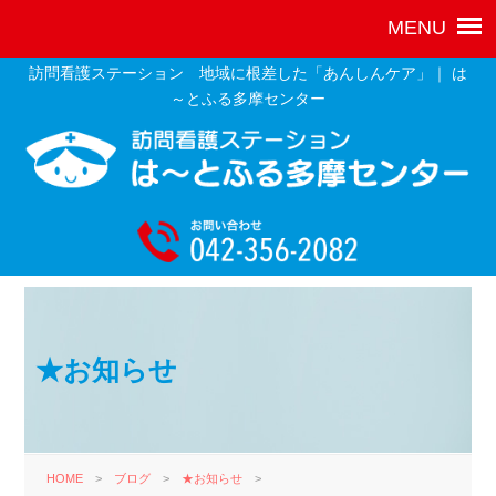
訪問看護ステーション 地域に根差した「あんしんケア」｜ は
～とふる多摩センター
★お知らせ
HOME
>
ブログ
>
★お知らせ
>