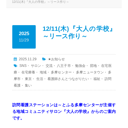
12/11(木)『大人の学校』～リース作り～
12/11(木)『大人の学校』
2025
～リース作り～
11/29
2025.11.29
★お知らせ
SNS
・
サロン
・
交流
・
八王子市
・
勉強会
・
団地
・
在宅医
療
・
在宅療養
・
地域
・
多摩センター
・
多摩ニュータウン
・
多
摩市
・
東京
・
生活
・
看護師さんとつながりたい
・
福祉
・
訪問
看護
・
集い
訪問看護ステーションは～とふる多摩センターが主催す
る地域コミュニティサロン『大人の学校』からのご案内
です。