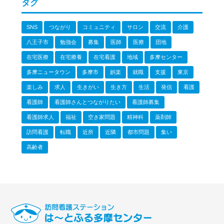
タグ
SNS
つながり
コミュニティ
サロン
交流
介護
八王子市
勉強会
募集
医師
医療
団地
在宅医療
在宅療養
在宅看護
地域
多摩センター
多摩ニュータウン
多摩市
娯楽
就職
支援
東京
楽しみ
求人
生きがい
生き方
生活
発信
看護
看護師
看護師さんとつながりたい
看護師募集
看護師求人
福祉
空き家問題
精神科
薬剤師
訪問看護
転職
近所
近隣
都市問題
集い
高齢者